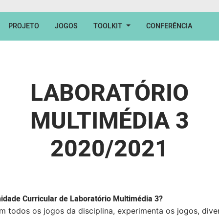
PROJETO
JOGOS
TOOLKIT
CONFERÊNCIA
LABORATÓRIO
MULTIMÉDIA 3
2020/2021
idade Curricular de Laboratório Multimédia 3?
todos os jogos da disciplina, experimenta os jogos, divert