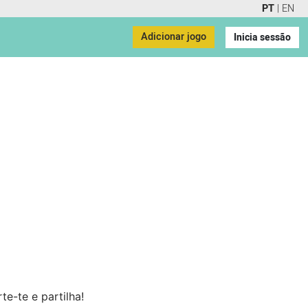
PT
|
EN
Adicionar jogo
Inicia sessão
e-te e partilha!