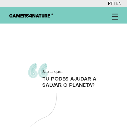
PT
|
EN
☰
Sabias que...
TU PODES AJUDAR A
SALVAR O PLANETA?